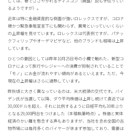
しては、巷でささやかれるディスコン（廃盤）説も手伝ってい
るようですが）。
近年は特に金融資産的な側面が強いロレックスですが、コロナ
禍かつ緊急事態宣言下にも関わらず、異常といっていいくらい
の上昇幅を見せています。ロレックスは代表例ですが、パテッ
クフィリップやオーデマピゲなど、他のブランドも相場は上昇
しています。
ひとつの要因としては昨年10月25日号の小欄で触れた、新型コ
ロナによって旅行やレジャーへの消費が抑制されていることで
「モノ」にお金が流れやすい傾向があるといえます。ただ、今
現在の上昇幅はさらに過熱しています。
昨秋頃と大きく異なっているのは、米大統領の交代です。バイ
デン氏が当選して以降、ダウ平均株価は上昇し続けて直近では
30,000ドルを超え、それに比例するように日経平均も30年ぶり
となる29,000円台をつけました（本稿執筆時点）。株価と実体
経済のかい離を懸念する声もありますが、当社を含め全国の古
物市場には毎月多くのバイヤーが休まず参加しており、需要は