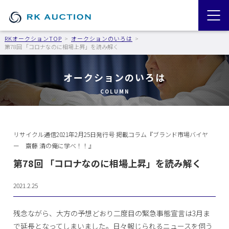
RKオークションTOP
オークションのいろは
第78回 「コロナなのに相場上昇」を読み解く
オークションのいろは
COLUMN
リサイクル通信2021年2月25日発行号 掲載コラム『ブランド市場バイヤ
ー 齋藤 清の俺に学べ！！』
第78回 「コロナなのに相場上昇」を読み解く
2021.2.25
残念ながら、大方の予想どおり二度目の緊急事態宣言は3月ま
で延長となってしまいました。日々報じられるニュースを伺う