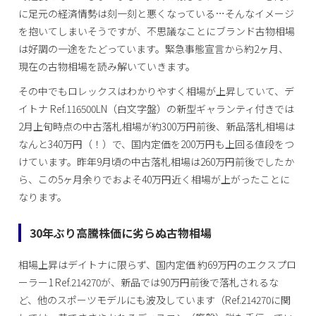
に足元の経済情勢は刻一刻と悪くなっている…そんなイメージ
を抱いてしまいそうですが、不思議なことにブランド古物相場
は好調の一途をたどっています。緊急事態宣言から約2ヶ月、
現在の古物相場を読み解いていきます。
その中でもロレックスはわかりやすく相場が上昇していて、デ
イトナ Ref.116500LN（白文字盤）の新型ギャランティ付きでは
2月上旬時点の中古落札相場が約300万円前後、新品落札相場は
なんと340万円（！）で、国内定価を200万円も上回る値段をつ
けています。昨年9月頃の中古落札相場は260万円前後でしたか
ら、この5ヶ月余りでおよそ40万円近く相場が上がったことに
なります。
30年ぶり高騰株価に劣らぬ古物相場
相場上昇はデイトナに限らず、国内定価 約69万円のエクスプロ
ーラー1 Ref.214270が、新品では90万円前後で落札されるな
ど、他のスポーツモデルにも波及しています（Ref.214270に関