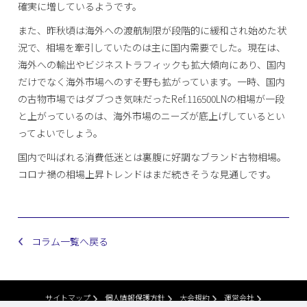
確実に増しているようです。
また、昨秋頃は海外への渡航制限が段階的に緩和され始めた状
況で、相場を牽引していたのは主に国内需要でした。現在は、
海外への輸出やビジネストラフィックも拡大傾向にあり、国内
だけでなく海外市場へのすそ野も拡がっています。一時、国内
の古物市場ではダブつき気味だったRef.116500LNの相場が一段
と上がっているのは、海外市場のニーズが底上げしているとい
ってよいでしょう。
国内で叫ばれる消費低迷とは裏腹に好調なブランド古物相場。
コロナ禍の相場上昇トレンドはまだ続きそうな見通しです。
コラム一覧へ戻る
サイトマップ
個人情報保護方針
大会規約
運営会社