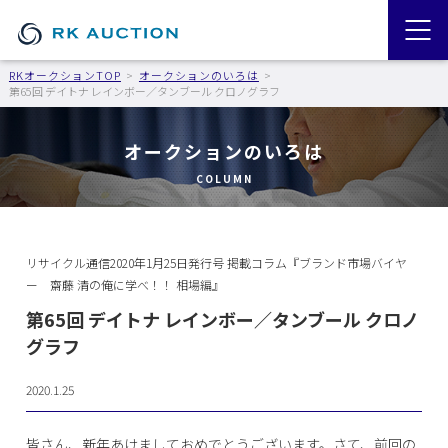
RKオークションTOP
オークションのいろは
第65回 デイトナ レインボー／タンブール クロノグラフ
オークションのいろは
COLUMN
リサイクル通信2020年1月25日発行号 掲載コラム『ブランド市場バイヤ
ー 齋藤 清の俺に学べ！！ 相場編』
第65回 デイトナ レインボー／タンブール クロノ
グラフ
2020.1.25
皆さん、新年あけましておめでとうございます。さて、前回の