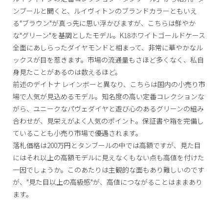
ンブールと聞くと、ルイヴィトンのブランドカラーともいえ
る"ブラウン"が真っ先に思い浮かびますが、こちらは鮮やか
な"グリーン"を基調としたモデル。K18ホワイトゴールドケース
全面にあしらったダイヤモンドと相まって、非常に華やかなル
ックスが目を惹きます。市場の流通量もさほど多くなく、私自
身見たことがあるのは数えるほど。
前述のデイトナ レインボーと異なり、こちらは国内の小売り市
場で人気が見込めるモデル。知名度の高い定番コレクションな
がら、ユニークなパヴェダイヤと遊び心のあるグリーンの組み
合わせが、見栄えがよく人気のポイント。保証書や箱を完備し
ていることも小売り市場で優遇されます。
落札価格は200万円とタンブールの中では高額ですが、見た目
にはそれ以上の高額モデルに見えなくもない点も高値を付けた
一因でしょうか。このあたりは主観的な面もあり難しいのです
が、"見た目以上の高級感"が、高値につながることはままあり
ます。