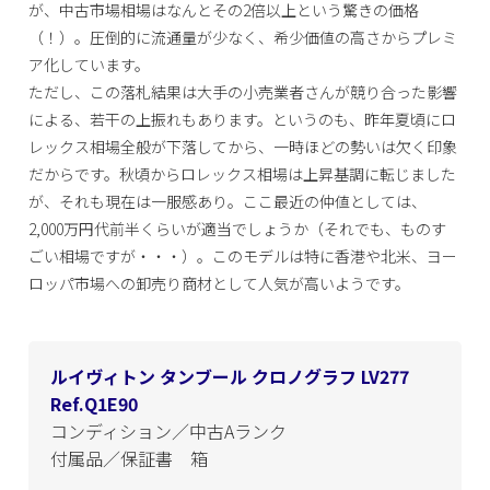
が、中古市場相場はなんとその2倍以上という驚きの価格
（！）。圧倒的に流通量が少なく、希少価値の高さからプレミ
ア化しています。
ただし、この落札結果は大手の小売業者さんが競り合った影響
による、若干の上振れもあります。というのも、昨年夏頃にロ
レックス相場全般が下落してから、一時ほどの勢いは欠く印象
だからです。秋頃からロレックス相場は上昇基調に転じました
が、それも現在は一服感あり。ここ最近の仲値としては、
2,000万円代前半くらいが適当でしょうか（それでも、ものす
ごい相場ですが・・・）。このモデルは特に香港や北米、ヨー
ロッパ市場への卸売り商材として人気が高いようです。
ルイヴィトン タンブール クロノグラフ LV277
Ref.Q1E90
コンディション／中古Aランク
付属品／保証書 箱