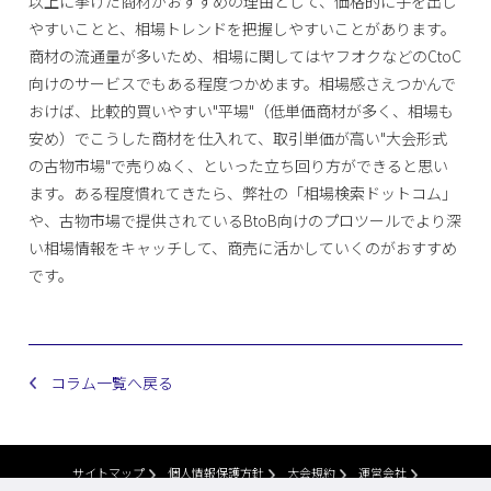
以上に挙げた商材がおすすめの理由として、価格的に手を出し
やすいことと、相場トレンドを把握しやすいことがあります。
商材の流通量が多いため、相場に関してはヤフオクなどのCtoC
向けのサービスでもある程度つかめます。相場感さえつかんで
おけば、比較的買いやすい"平場"（低単価商材が多く、相場も
安め）でこうした商材を仕入れて、取引単価が高い"大会形式
の古物市場"で売りぬく、といった立ち回り方ができると思い
ます。ある程度慣れてきたら、弊社の「相場検索ドットコム」
や、古物市場で提供されているBtoB向けのプロツールでより深
い相場情報をキャッチして、商売に活かしていくのがおすすめ
です。
コラム一覧へ戻る
サイトマップ
個人情報保護方針
大会規約
運営会社