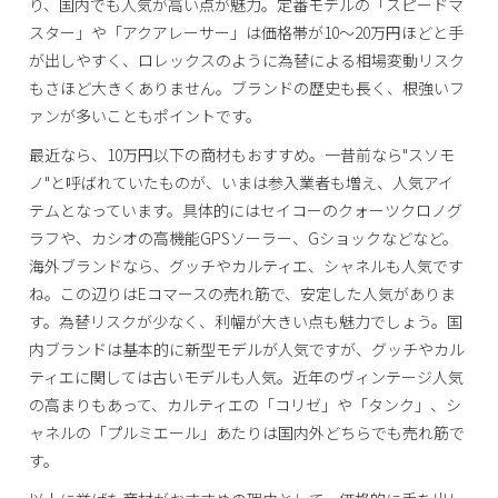
り、国内でも人気が高い点が魅力。定番モデルの「スピードマ
スター」や「アクアレーサー」は価格帯が10～20万円ほどと手
が出しやすく、ロレックスのように為替による相場変動リスク
もさほど大きくありません。ブランドの歴史も長く、根強いフ
ァンが多いこともポイントです。
最近なら、10万円以下の商材もおすすめ。一昔前なら"スソモ
ノ"と呼ばれていたものが、いまは参入業者も増え、人気アイ
テムとなっています。具体的にはセイコーのクォーツクロノグ
ラフや、カシオの高機能GPSソーラー、Gショックなどなど。
海外ブランドなら、グッチやカルティエ、シャネルも人気です
ね。この辺りはEコマースの売れ筋で、安定した人気がありま
す。為替リスクが少なく、利幅が大きい点も魅力でしょう。国
内ブランドは基本的に新型モデルが人気ですが、グッチやカル
ティエに関しては古いモデルも人気。近年のヴィンテージ人気
の高まりもあって、カルティエの「コリゼ」や「タンク」、シ
ャネルの「プルミエール」あたりは国内外どちらでも売れ筋で
す。