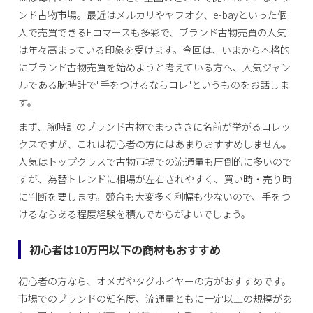
ンド古物市場。最近はメルカリやヤフオク、e-bayといった個
人で売買できるEコマースも多彩で、ブランド古物売買の人気
は年々高まっている印象を受けます。今回は、いまから本格的
にブランド古物売買を始めようと考えている方へ、人気ジャン
ルである腕時計で"手をつけるならコレ"というものをお話しま
す。
まず、腕時計のブランド古物でまっさきに名前が挙がるロレッ
クスですが、これは初心者の方にはあまりおすすめしません。
人気はトップクラスで古物市場での流通量も圧倒的に多いので
すが、為替トレンドに相場が左右されやすく、買い時・売り時
に判断を要します。競合も大変多く利幅も少ないので、手をつ
けるならある程度経験を積んでからがよいでしょう。
初心者は10万円以下の商材もおすすめ
初心者の方なら、オメガやタグホイヤーの方がおすすめです。
市場でのブランドの知名度、流通量ともに一定以上の規模があ