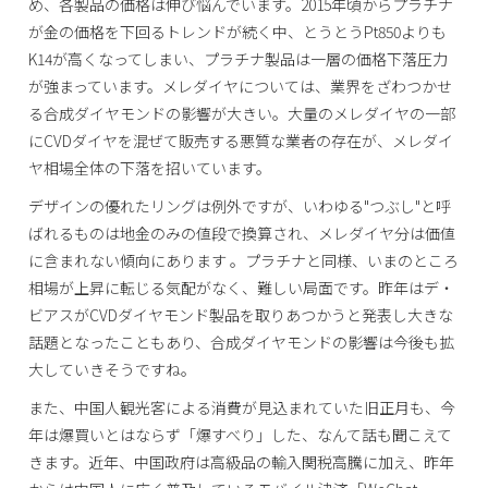
め、各製品の価格は伸び悩んでいます。2015年頃からプラチナ
が金の価格を下回るトレンドが続く中、とうとうPt850よりも
K14が高くなってしまい、プラチナ製品は一層の価格下落圧力
が強まっています。メレダイヤについては、業界をざわつかせ
る合成ダイヤモンドの影響が大きい。大量のメレダイヤの一部
にCVDダイヤを混ぜて販売する悪質な業者の存在が、メレダイ
ヤ相場全体の下落を招いています。
デザインの優れたリングは例外ですが、いわゆる"つぶし"と呼
ばれるものは地金のみの値段で換算され、メレダイヤ分は価値
に含まれない傾向にあります 。プラチナと同様、いまのところ
相場が上昇に転じる気配がなく、難しい局面です。昨年はデ・
ビアスがCVDダイヤモンド製品を取りあつかうと発表し大きな
話題となったこともあり、合成ダイヤモンドの影響は今後も拡
大していきそうですね。
また、中国人観光客による消費が見込まれていた旧正月も、今
年は爆買いとはならず「爆すべり」した、なんて話も聞こえて
きます。近年、中国政府は高級品の輸入関税高騰に加え、昨年