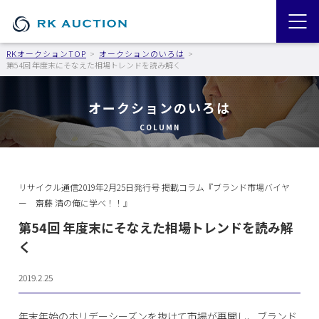
RKオークションTOP
オークションのいろは
第54回 年度末にそなえた相場トレンドを読み解く
オークションのいろは
COLUMN
リサイクル通信2019年2月25日発行号 掲載コラム『ブランド市場バイヤ
ー 齋藤 清の俺に学べ！！』
第54回 年度末にそなえた相場トレンドを読み解
く
2019.2.25
年末年始のホリデーシーズンを抜けて市場が再開し、ブランド