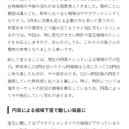
古物相場の今後の流れがある程度見えてきました。商材ごとに
要因は違えども、昨年と比べると相場はややダウントレンドと
なりそう。3月末に決算を迎える企業の方も多いと思うので、
年度末までの商流をどう組み立てようかと悩む方もいらっしゃ
るのでは。今回は、特に変化が大きい時計や宝石相場のトレン
ドをお伝えしますので、ほんの少しでも、これからの皆さんの
商売の参考となりましたら幸いです。
総じて言えることは、現在の円高トレンドによる相場の下げ圧
力。昨年末に110円を切ったドル円相場は２月に入って110円台
に持ち直したものの、やや弱含みです。112～4円前後の円安で
推移していた昨秋頃と比べると厳しい。特に、時計については
海外マーケットの好況が相場を牽引しているため、円高によっ
てやや鈍化していく恐れがあります。
円高による相場下落で難しい局面に
宝石に関してはプラチナとメレダイヤの相場が下がっているた