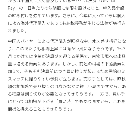
からは中国人に広く普及しているモバイル決済「WeChat
Pay」の一日当たりの決済額に制限を設けたりと、輸入品全般
の締め付けを強めています。さらに、今年に入ってからは個人
による海外代理購入であっても納税義務が生じる法律が施行さ
れました。
中国人バイヤーによる代理購入が旺盛な中、水を差す格好とな
り、このあたりも相場上昇には向かい風になりそうです。2～3
月にかけては企業が決算期を迎える関係で、古物市場への出品
量は増える傾向にあります。しかし、前述の相場の下落要素に
加えて、そもそも決算前につき買い控えが起こるため需給のミ
スマッチに陥りやすい予測が立ちます。売り手としては、昨秋
頃の相場感で売り抜くのはなかなかに難しい局面ですから、あ
る程度は割り切りが必要となってきそうです。一方で、買い手
にとっては相場が下がる「買い時」でもありますから、これを
商機と捉えることもできそうです。