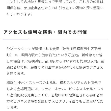
ョンとしての地位と規模にまで発展しており、これらの成果は
関係各位、参加企業各位からのお引き立ての賜物と深く感謝い
たしております。
アクセスも便利な横浜・関内での開催
RKオークションが開催される会場（神奈川県横浜市中区不老
町）は、JR関内駅から徒歩約2分という好立地。新幹線でお越
しの場合はJR新横浜駅、品川駅からはいずれも約30分以内。空
路においても、最寄りの羽田空港から約40分と快適なアクセス
を誇ります。
横浜DeNAベイスターズの本拠地、横浜スタジアムのお膝元で
もある会場周辺には、シティーホテル、ビジネスホテルといっ
た宿泊施設も充実しており、会期中に中期滞在される参加者の
方のビジネス環境を配慮しホスピタリティ面でもご満足いただ
けます。